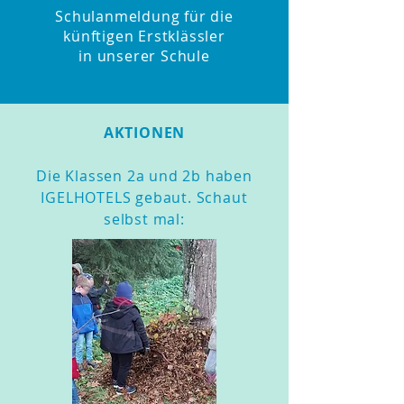
Schulanmeldung für die
künftigen Erstklässler
in unserer Schule
AKTIONEN
Die Klassen 2a und 2b haben
IGELHOTELS gebaut. Schaut
selbst mal: